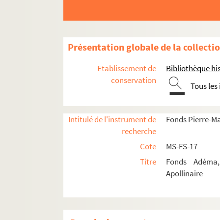
Biographie
Portraits
Etudes
Présentation globale de la collecti
Documents en vente
Célébration et rayonnement
Etablissement de
Bibliothèque his
conservation
4-MS-FS-17-1363. Amis de Guillaume Apo
Tous les
Société des Amis de Guillaume Apolli
Anniversaires de sa mort
Intitulé de l'instrument de
Fonds Pierre-M
Centenaire de sa naissance (1980)
recherche
Conférences
Cote
MS-FS-17
Expositions
Titre
Fonds Adéma, 
Apollinaire
Hommages et souvenirs
4-MS-FS-17-0580. Matinée Guillaume A
4-MS-FS-17-0581. Aurel. Conférence s