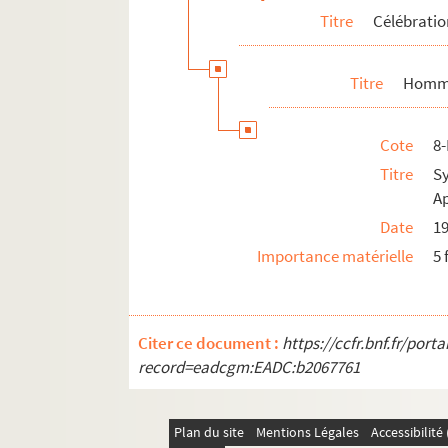
Titre
Célébrati
Titre
Homma
Cote
8
Titre
S
Ap
Date
1
Importance matérielle
5 
Citer ce document :
https://ccfr.bnf.fr/por
record=eadcgm:EADC:b2067761
Plan du site
Mentions Légales
Accessibilit