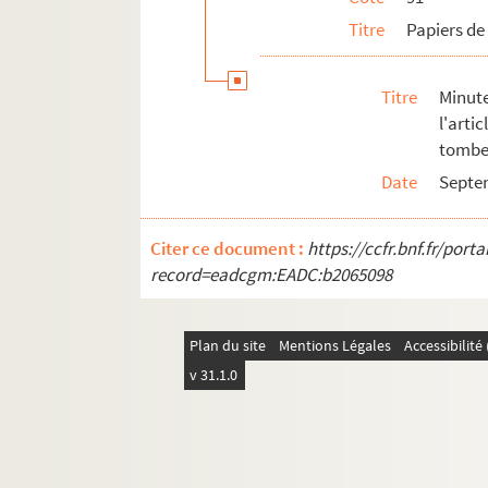
Titre
Papiers de
Titre
Minut
l'arti
tombe
Date
Septe
Citer ce document :
https://ccfr.bnf.fr/por
record=eadcgm:EADC:b2065098
Plan du site
Mentions Légales
Accessibilit
v 31.1.0