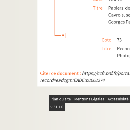
Titre
Papiers d
Cavrois, s
Georges Pa
Cote
73
Titre
Recon
Photog
Citer ce document :
https://ccfr.bnf.fr/por
record=eadcgm:EADC:b2062274
Plan du site
Mentions Légales
Accessibilit
v 31.1.0