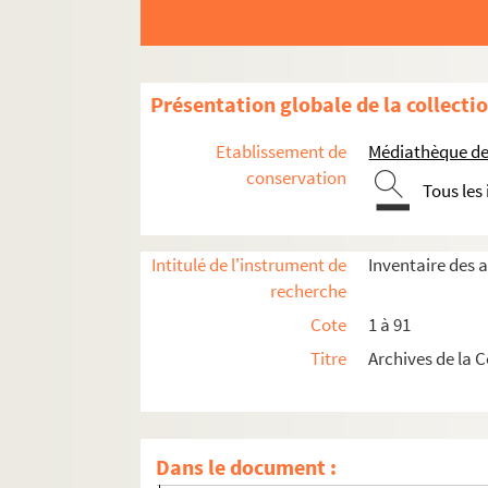
Présentation globale de la collecti
Etablissement de
Médiathèque de 
conservation
Tous les
Intitulé de l'instrument de
Inventaire des 
recherche
Cote
1 à 91
Titre
Archives de la 
Ancienne confrérie dissoute le 18 mars 1792
Dans le document :
Confrérie rétablie le 2 février 1877