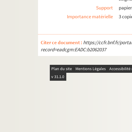
Support
papie
Importance matérielle
3 copi
Citer ce document :
https://ccfr.bnf.fr/por
record=eadcgm:EADC:b2062037
Plan du site
Mentions Légales
Accessibilit
v 31.1.0