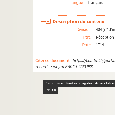
Langue
français
Ms C 683. Inauguration des rues Emile Chenel et 
Ms C 684. Papiers d'état-civil et lettres concer
Description du contenu
Ms C 685. Etudes d'anatomie et d'architecture
Division
404 (n° d'i
Ms C 686. Actes ou portions d'actes relatifs à de
Titre
Réception 
Ms C 687. Assemblée générale de l'Association mu
Date
1714
Ms C 688. Projet d'annexion à la ville de Vire d'u
Ms C 689. Clameur par haut puissant seigneur me
Citer ce document :
https://ccfr.bnf.fr/por
Ms C 690. Télégrammes officiels : discours du Pr
record=eadcgm:EADC:b2061933
Ms C 691. Extraits des archives du Calvados 
Ms C 692. Fonds Lucas (suite)
Plan du site
Mentions Légales
Accessibilit
Ms C 698. Attestation en faveur du zèle et de la 
v 31.1.0
Ms C 702. Discours de Monsieur de Chaumont, pr
Ms C 703. Discours prononcé par M. Morière su
Ms C 704. Discours autographe du vicomte Hippol