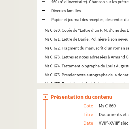
460 (n° d'inventaire). Chanson sur les prêtres
Diverses familles
Papier et journal des réceptes, des rentes 
Ms C 670. Copie de "Lettre d'un F. M. d'une des L.
Ms C 671. Lettre de Daniel Polinière à son neveu 
Ms C 672. Fragment du manuscrit d'un roman se
Ms C 673. Lettres et notes adressées à Armand G
Ms C 674. Testament olographe de Louis Auguste
Ms C 675. Premier texte autographe de la donati
Ms C 677. Fondation de la fabrication du papier
Ms C 678. Archives du Calvados : pièces sur la Ré
Présentation du contenu
Ms C 679. Enseignement primaire à Vire en 1844. 
Cote
Ms C 669
Ms C 680. Trois notes sur Daniel Joseph Domin
Titre
Documents et a
Ms C 681. Jurisprudence "Etablissement public ou
e
e
Date
XVII
-XVIII
sièc
Ms C 682. Actes relatifs à la famille Quentin (Q