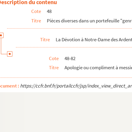
Description du contenu
année (1621-1647)
Cote
48
Titre
Pièces diverses dans un portefeuille "gen
644 , 1645-1648, 1648 , 1660, 1661-1662 , 166...
1782 ; fragments de comptes de 1780-1781; pièc...
Titre
La Dévotion à Notre-Dame des Arden
comme le registre Thieulaine
Cote
48-82
Titre
Apologie ou compliment à messie
ocument :
https://ccfr.bnf.fr/portailccfr/jsp/index_view_dire
hanson " Preste l'oreille" et de l'Ode aux Ardans :"Ard...
sainte Chandelle, par Masson
s la confrérie
es évêques d'Arras et de Boulogne contre l'abbaye du Mont-S...
ndelle