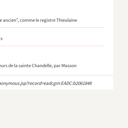
re ancien", comme le registre Thieulaine
ts
urs de la sainte Chandelle, par Masson
ct_anonymous.jsp?record=eadcgm:EADC:b2061848