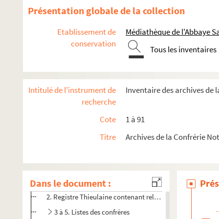
Présentation globale de la collection
Etablissement de
Médiathèque de l'Abbaye Sa
conservation
Tous les inventaires
Intitulé de l'instrument de
Inventaire des archives de 
recherche
Cote
1 à 91
Titre
Archives de la Confrérie N
Ancienne confrérie dissoute le 18 mars 1792
Dans le document :
1. Règlement de la confrérie
Prés
2. Registre Thieulaine contenant relation de miracles
3 à 5. Listes des confrères