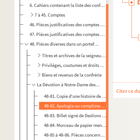
6. Cahiers contenant la liste des confrères reçus chaque 
7 à 45. Comptes
46. Pièces justificatives des comptes de 1640, 1642, 1643-1
47. Pièces justificatives des comptes de 1705, 1735, 1778-
48. Pièces diverses dans un portefeuille "genre ancien", 
Titres et archives de la seigneurie
Privilèges, coutumes et droits de la confrérie
Biens et revenus de la confrérie
La Dévotion à Notre-Dame des Ardents
Citer ce d
48-81. Copie d'une histoire de la Confrérie, de la c
48-82. Apologie ou compliment à messieurs de la 
48-83. Billet signé de Deslions pour son entrée dan
48-84. Morceau de papier mentionnant un procès d
48-85 à 48-86. Pièces concernant la cire de la cha