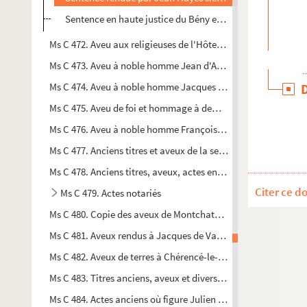
Sentence en haute justice du Bény entre Augustin Durand d
Ms C 472. Aveu aux religieuses de l'Hôtel-Dieu de la Madelein
Ms C 473. Aveu à noble homme Jean d'Argouges sieur du lieu d
Ms C 474. Aveu à noble homme Jacques d'Argouges sieur du li
Ms C 475. Aveu de foi et hommage à demoiselle Jehanne de la F
Ms C 476. Aveu à noble homme François de Clinchamps seigne
Ms C 477. Anciens titres et aveux de la seigneurie de Viessoix,
Ms C 478. Anciens titres, aveux, actes entre les seigneurs de Va
Citer ce d
Ms C 479. Actes notariés
Ms C 480. Copie des aveux de Montchaton, vicomté de Couta
Ms C 481. Aveux rendus à Jacques de Vassy pour le fief de la 
Ms C 482. Aveux de terres à Chérencé-le-Héron tenues des 
Ms C 483. Titres anciens, aveux et divers concernant le fief 
Ms C 484. Actes anciens où figure Julien d'Amphernet seigneu