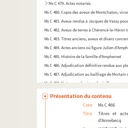
Ms C 479. Actes notariés
Ms C 480. Copie des aveux de Montchaton, vic
Ms C 481. Aveux rendus à Jacques de Vassy pour l
Ms C 482. Aveux de terres à Chérencé-le-Héro
Ms C 483. Titres anciens, aveux et divers concer
Ms C 484. Actes anciens où figure Julien d'Amph
Ms C 485. Histoire de la famille d'Amphernet
Ms C 486. Adjudication définitive rendue aux pl
Ms C 487. Adjudication au bailliage de Mortain 
Ms C 488. Note pour des écus de vieille marque
Ms C 489. Ordre de Charles Goyon de Matignon, 
Présentation du contenu
Ms C 490. Copie de l'ordre de l'Intendant de Cae
Cote
Ms C 466
Ms C 491. Pièces relatives à Gabriel des Est
Titre
Titres et ac
Ms C 492. Pièces diverses concernant la fami
d'Annebecq
Ms C 493. Hommage de Mesnil-Ciboult et Beauc
e
e