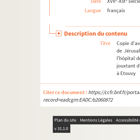
Date
XVII
-XIX
siècl
Ms C 494. Relief de dérogeance, demoiselle du M
Langue
français
Ms C 495. Pièces diverses : actes, lettres, mém
Ms C 496. Brevet de l'office de Bailli haut justi
Description du contenu
Ms C 497. Arpentage des fonds de la commune 
Titre
Copie d'av
Ms C 498. Certificats accordés par le Tribunal de 
de Jérusa
Ms C 499. Testament de Monsieur Durosel, maire 
l'hôpital 
jouxtant d
Ms C 500. Papiers des familles Morice, Maurice 
à Etouvy
Ms C 501. Passeports, carte civique et autres do
Ms C 502. Généalogie des familles viroises : Le
Citer ce document :
https://ccfr.bnf.fr/por
Ms C 503. Lettre de Duterme, de Paris, réclamant
record=eadcgm:EADC:b2060872
Ms C 504. Lettres adressées pendant la période 
Ms C 505. Lettre de Monsieur Le Sénécal à Mons
Plan du site
Mentions Légales
Accessibilit
Ms C 506. Lettres de Th. Sauzier sur Louis-René C
v 31.1.0
Ms C 507. Propagande faite à Vire par Pierre 