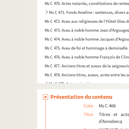
Ms C 470. Actes notariés, constitutions de rente
Ms C 471. Fonds Ameline : sentences, divers a
Ms C 472. Aveu aux religieuses de l'Hôtel-Dieu 
Ms C 473. Aveu à noble homme Jean d'Argouges si
Ms C 474. Aveu à noble homme Jacques d'Argouge
Ms C 475. Aveu de foi et hommage à demoiselle J
Ms C 476. Aveu à noble homme François de Clin
Ms C 477. Anciens titres et aveux de la seigneuri
Ms C 478. Anciens titres, aveux, actes entre les s
Ms C 479. Actes notariés
Ms C 480. Copie des aveux de Montchaton, vic
Présentation du contenu
Ms C 481. Aveux rendus à Jacques de Vassy pour l
Cote
Ms C 466
Ms C 482. Aveux de terres à Chérencé-le-Héro
Titre
Titres et ac
Ms C 483. Titres anciens, aveux et divers concer
d'Annebecq
Ms C 484. Actes anciens où figure Julien d'Amph
e
e