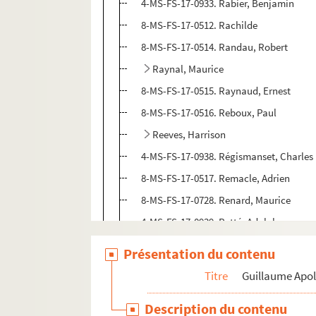
4-MS-FS-17-0933. Rabier, Benjamin
8-MS-FS-17-0512. Rachilde
8-MS-FS-17-0514. Randau, Robert
Raynal, Maurice
8-MS-FS-17-0515. Raynaud, Ernest
8-MS-FS-17-0516. Reboux, Paul
Reeves, Harrison
4-MS-FS-17-0938. Régismanset, Charles
8-MS-FS-17-0517. Remacle, Adrien
8-MS-FS-17-0728. Renard, Maurice
4-MS-FS-17-0939. Retté, Adolphe
Reverdy, Pierre
Présentation du contenu
4-MS-FS-17-0941. Revon, Maxime
Titre
Guillaume Apol
4-MS-FS-17-0942. Ribemont-Dessaignes
Description du contenu
4-MS-FS-17-0943. Richard, Marius