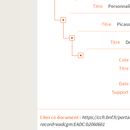
Titre
Personnali
8-MS-FS-17-0518. Rictus, Jehan
8-MS-FS-17-0519. Rivière, Jacques
Titre
Picass
4-MS-FS-17-0944. Roché, Henri-Pierre
4-MS-FS-17-0945. Roinard, Paul Napolé
Titre
D
4-MS-FS-17-0946. Rolmer, Lucien
Romains, Jules
Cote
Rosenberg, Léonce
Titre
Rousseau, Henri
Rouveyre, André
Date
Roux, Marthe
Support
4-MS-FS-17-0957. Roy, Pierre
8-MS-FS-17-0524. Royer, Jean
4-MS-FS-17-0958. Royère, Jean
Citer ce document :
https://ccfr.bnf.fr/por
8-MS-FS-17-0525. Russell, Morgan
record=eadcgm:EADC:b2060661