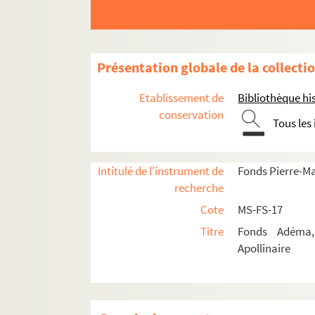
Présentation globale de la collecti
Etablissement de
Bibliothèque his
conservation
Tous les
Guillaume Apollinaire
Œuvres
Intitulé de l'instrument de
Fonds Pierre-M
Poésie
recherche
Fiction
Cote
MS-FS-17
Textes et éditions érotiques
Titre
Fonds Adéma, 
Théâtre
Apollinaire
4-MS-FS-17-0095. Guillaume Apollin
Guillaume Apollinaire.
Les mamelles 