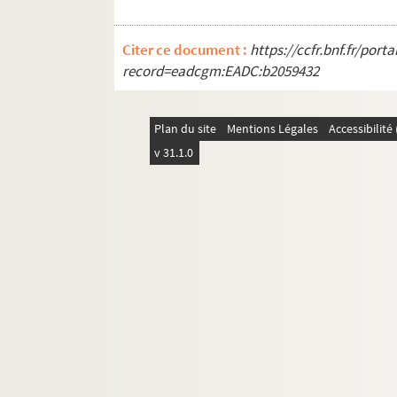
Citer ce document :
https://ccfr.bnf.fr/por
record=eadcgm:EADC:b2059432
Plan du site
Mentions Légales
Accessibilit
v 31.1.0