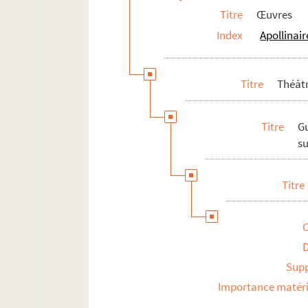
Publications d'œuvres
Titre
Œuvres
Bibliographie des œuvres
Index
Apollinair
Dessins
Correspondance
Titre
Théât
Biographie
Portraits
Titre
G
Etudes
su
Documents en vente
Célébration et rayonnement
Titre
Personnalités liées
Pierre-Marcel Adéma
Sup
Importance matéri