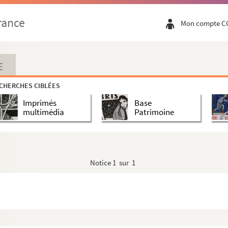
rance
Mon compte C
E
CHERCHES CIBLÉES
Imprimés
Base
multimédia
Patrimoine
Notice
1 sur 1