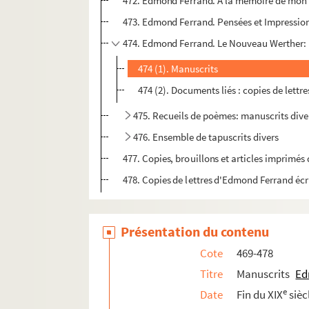
472. Edmond Ferrand. A la mémoire de mon fi
473. Edmond Ferrand. Pensées et Impressions
474. Edmond Ferrand. Le Nouveau Werther: 
474 (1). Manuscrits
474 (2). Documents liés : copies de lettr
475. Recueils de poèmes: manuscrits dive
476. Ensemble de tapuscrits divers
477. Copies, brouillons et articles imprimés 
478. Copies de lettres d'Edmond Ferrand écr
Présentation du contenu
Cote
469-478
Titre
Manuscrits
Ed
e
Date
Fin du XIX
sièc