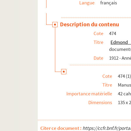
Langue
français
Description du contenu
Cote
474
Titre
Edmond 
documents
Date
1912 - Ann
Cote
474 (1
Titre
Manus
Importance matérielle
42 cah
Dimensions
135 x
Citer ce document :
https://ccfr.bnf.fr/por