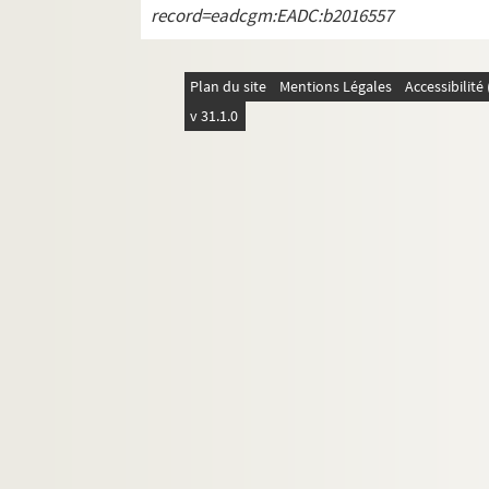
record=eadcgm:EADC:b2016557
Plan du site
Mentions Légales
Accessibilit
v 31.1.0