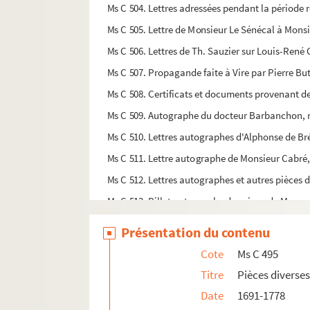
Ms C 504. Lettres adressées pendant la période 
Ms C 505. Lettre de Monsieur Le Sénécal à Mons
Ms C 506. Lettres de Th. Sauzier sur Louis-René C
Ms C 507. Propagande faite à Vire par Pierre 
Ms C 508. Certificats et documents provenant d
Ms C 509. Autographe du docteur Barbanchon, mé
Ms C 510. Lettres autographes d'Alphonse de Bré
Ms C 511. Lettre autographe de Monsieur Cabré,
Ms C 512. Lettres autographes et autres pièces d
Ms C 513. Billet autographe du prince de Mona
Ms C 514. Lettre autographe d'Alfred de Pontéc
Présentation du contenu
Ms C 515. Autographe de Monsieur Roycourt, juge
Cote
Ms C 495
Ms C 516. Pièces relatives à René Castel
Titre
Pièces diverses
Ms C 517. Deux lettres dont une autographe d'Her
Date
1691-1778
Ms C 518. Lettres autographes d'Arcisse de Caumo