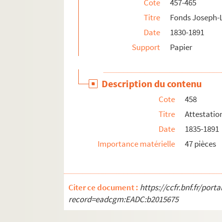
Cote
457-465
Titre
Fonds Joseph-L
Date
1830-1891
Support
Papier
Description du contenu
Cote
458
Titre
Attestation
Date
1835-1891
Importance matérielle
47 pièces
Citer ce document :
https://ccfr.bnf.fr/por
record=eadcgm:EADC:b2015675