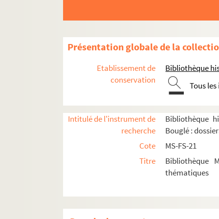
Présentation globale de la collecti
Etablissement de
Bibliothèque his
conservation
Tous les
A
Intitulé de l'instrument de
Bibliothèque hi
recherche
Bouglé : dossie
B
Cote
MS-FS-21
C
Titre
Bibliothèque 
D-E
thématiques
F
G-J
K-M