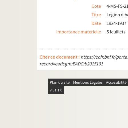
4-MS-FS-21-1356. Musique
Cote
4-MS-FS-2
Titre
Légion d'
N-O
Date
1924-1937
P
Importance matérielle
5 feuillets
R
S
T
Citer ce document :
https://ccfr.bnf.fr/por
V-Y
record=eadcgm:EADC:b2015191
Classeurs contenant des coupures de presse d
Plan du site
Mentions Légales
Accessibilit
v 31.1.0