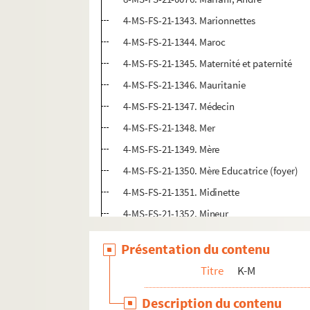
4-MS-FS-21-1343. Marionnettes
4-MS-FS-21-1344. Maroc
4-MS-FS-21-1345. Maternité et paternité
4-MS-FS-21-1346. Mauritanie
4-MS-FS-21-1347. Médecin
4-MS-FS-21-1348. Mer
4-MS-FS-21-1349. Mère
4-MS-FS-21-1350. Mère Educatrice (foyer)
4-MS-FS-21-1351. Midinette
4-MS-FS-21-1352. Mineur
4-MS-FS-21-1353. Missionnaire
Présentation du contenu
4-MS-FS-21-1354. Modiste et mode
Titre
K-M
4-MS-FS-21-1355. Mortalité
1-MS-FS-21-23. Mouvement ouvrier
Description du contenu