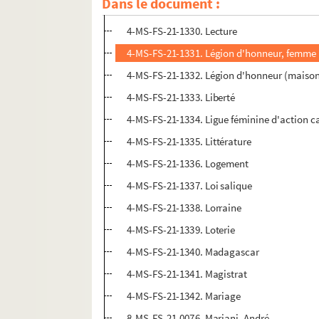
Dans le document :
4-MS-FS-21-1329. Kabylie
4-MS-FS-21-1330. Lecture
4-MS-FS-21-1331. Légion d'honneur, femme
4-MS-FS-21-1332. Légion d'honneur (maison
4-MS-FS-21-1333. Liberté
4-MS-FS-21-1334. Ligue féminine d'action c
4-MS-FS-21-1335. Littérature
4-MS-FS-21-1336. Logement
4-MS-FS-21-1337. Loi salique
4-MS-FS-21-1338. Lorraine
4-MS-FS-21-1339. Loterie
4-MS-FS-21-1340. Madagascar
4-MS-FS-21-1341. Magistrat
4-MS-FS-21-1342. Mariage
8-MS-FS-21-0076. Mariani, André