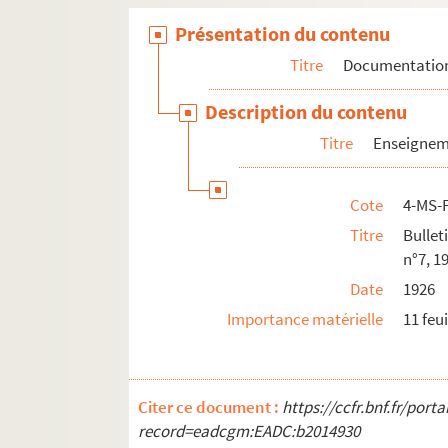
Présentation du contenu
Titre
Documentatio
Description du contenu
Titre
Enseigne
Cote
4-MS-
Titre
Bullet
n°7, 1
Date
1926
Importance matérielle
11 feui
Citer ce document :
https://ccfr.bnf.fr/por
record=eadcgm:EADC:b2014930