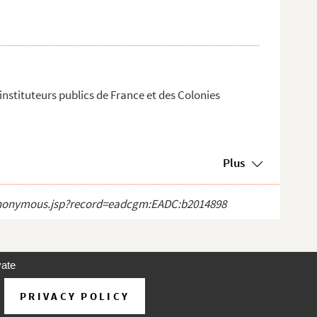
 instituteurs publics de France et des Colonies
Plus
ct_anonymous.jsp?record=eadcgm:EADC:b2014898
vate
PRIVACY POLICY
d'utilisation
À propos
Contact
Aide
v 31.1.0