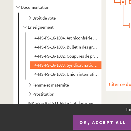
Documentation
Droit de vote
Enseignement
4-MS-FS-16-1084. Archiconfrérie de Saint-Christophe
4-MS-FS-16-1086. Bulletin des groupes d'action contre l
4-MS-FS-16-1082. Coupures de presse
4-MS-FS-16-1083. Syndicat national des institutrices e
4-MS-FS-16-1085. Union internationale socialiste pour
Citer ce d
Femme et maternité
Prostitution
8-MS-FS-16-1533. Note Outillage perfectionné pour gara
Thi
OK, ACCEPT ALL
Plan du si