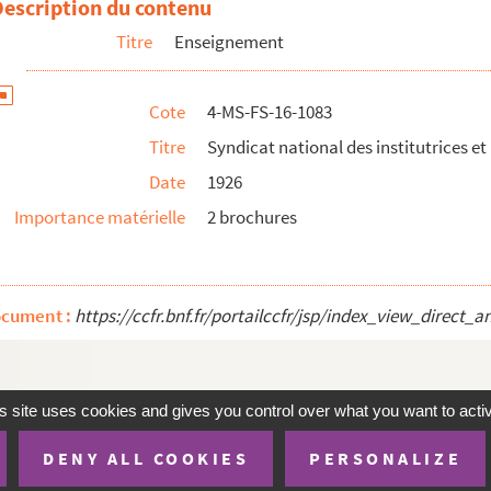
Description du contenu
Titre
Enseignement
Cote
4-MS-FS-16-1083
Titre
Syndicat national des institutrices et
a répression et la terreur, n°7, 1926
Date
1926
Importance matérielle
2 brochures
t instituteurs publics de France et des Colonies
 l'éducation physique et le sport ouvrier
ocument :
https://ccfr.bnf.fr/portailccfr/jsp/index_view_dire
ges Arthur Wanner
s site uses cookies and gives you control over what you want to acti
DENY ALL COOKIES
PERSONALIZE
te
Mentions Légales
Accessibilité (non conforme)
Conditions 