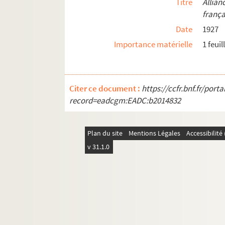
Titre
Allia
franç
Date
1927
Importance matérielle
1 feui
Citer ce document :
https://ccfr.bnf.fr/por
record=eadcgm:EADC:b2014832
Plan du site
Mentions Légales
Accessibilit
v 31.1.0