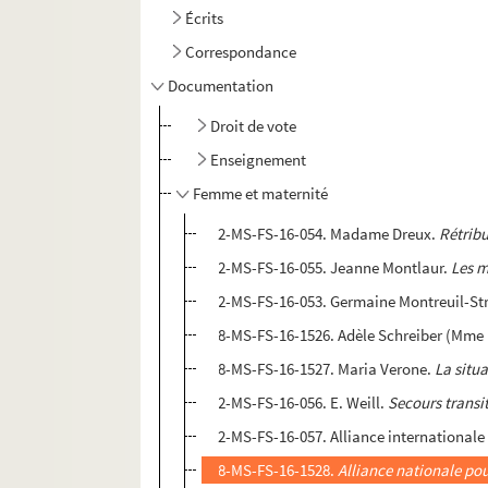
Écrits
Correspondance
Documentation
Droit de vote
Enseignement
Femme et maternité
2-MS-FS-16-054. Madame Dreux.
Rétribu
2-MS-FS-16-055. Jeanne Montlaur.
Les m
2-MS-FS-16-053. Germaine Montreuil-St
8-MS-FS-16-1526. Adèle Schreiber (Mme 
8-MS-FS-16-1527. Maria Verone.
La situa
2-MS-FS-16-056. E. Weill.
Secours transi
2-MS-FS-16-057. Alliance internationale
8-MS-FS-16-1528.
Alliance nationale po