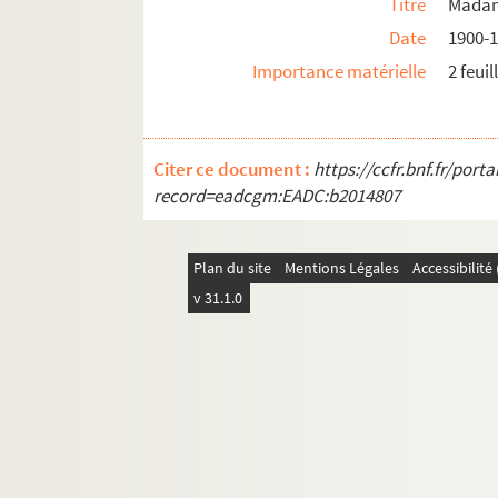
Titre
Madam
Date
1900-
Importance matérielle
2 feuil
Citer ce document :
https://ccfr.bnf.fr/por
record=eadcgm:EADC:b2014807
Plan du site
Mentions Légales
Accessibilit
v 31.1.0