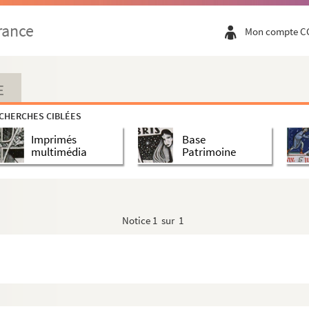
rance
Mon compte C
E
CHERCHES CIBLÉES
Imprimés
Base
multimédia
Patrimoine
Notice
1 sur 1