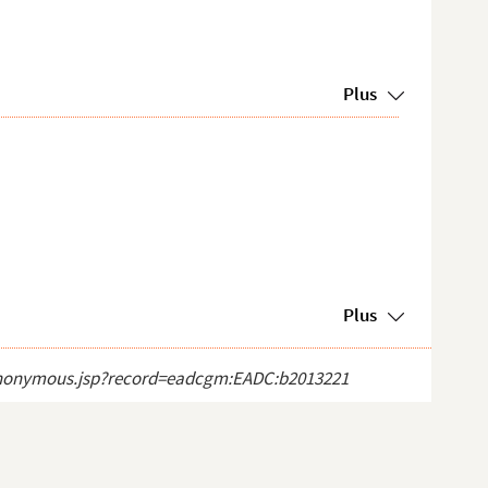
Plus
Plus
ct_anonymous.jsp?record=eadcgm:EADC:b2013221