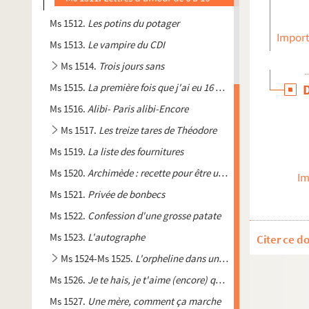
Ms 1512.
Les potins du potager
Import
Ms 1513.
Le vampire du CDI
Ms 1514.
Trois jours sans
Ms 1515.
La première fois que j'ai eu 16 ans
Ms 1516.
Alibi- Paris alibi-Encore
Ms 1517.
Les treize tares de Théodore
Ms 1519.
La liste des fournitures
Ms 1520.
Archimède : recette pour être un génie
Im
Ms 1521.
Privée de bonbecs
Ms 1522.
Confession d'une grosse patate
Ms 1523.
L'autographe
Citer ce d
Ms 1524-Ms 1525.
L'orpheline dans un arbre
Ms 1526.
Je te hais, je t'aime (encore) quand même
Ms 1527.
Une mère, comment ça marche