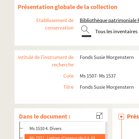
Présentation globale de la collection
Etablissement de
Bibliothèque patrimoniale 
conservation
Tous les inventaires
Ms 1507.
Margot Mégalo
Intitulé de l'instrument de
Fonds Susie Morgenstern
Ms 1508. Manuscrits
recherche
Ms 1509.
A, B, C, P.
Cote
Ms 1507- Ms 1537
Ms 1510- Ms 1511.
Lettres d'amour d' 0 à 10
Titre
Fonds Susie Morgenstern
Ms 1510 1.
Ernest, Victoria
MS 1510 2.
Lettre morte
Ms 1510 3.
Lettre morte
Dans le document :
Prés
Ms 1510 4.
Chapitre 17
Ms 1510 4. Divers
Ms 1511.
Lettres d'amour de 0 à 10