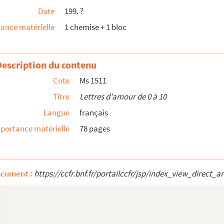
Date
199. ?
ance matérielle
1 chemise + 1 bloc
Description du contenu
Cote
Ms 1511
Titre
Lettres d'amour de 0 à 10
Langue
français
portance matérielle
78 pages
ocument :
https://ccfr.bnf.fr/portailccfr/jsp/index_view_dire