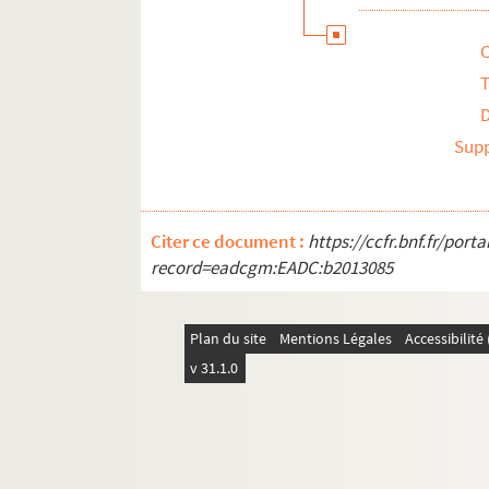
La bonne âme de Se-Tchouan (1973 
La création du monde et autres bis
T
Zoo ou l'assassin philanthrope (19
La visite de la vieille dame (1976 ;
Sup
Cosi fan tutte (1977 ; Théâtre de 
La maison des coeurs brisés (1978 ;
Gin game ou Le rami n'est pas ce q
Citer ce document :
https://ccfr.bnf.fr/por
Quoi qu’on fasse on casse (1982 ; T
record=eadcgm:EADC:b2013085
L'art de la comédie (1983 ; Théâtre
Volpone (1985 ; Théâtre de la Ville
Plan du site
Mentions Légales
Accessibilit
Spectacles non identifiés
v 31.1.0
Projets de mises en scène : réalisatio
Projets de mises en scène non réalisé
Acteur