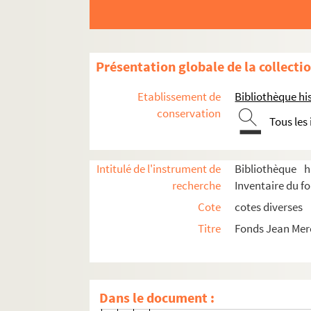
L'école des maris (1942 ; Théâtres
Le fleuve étincelant (1945 ; Théâtr
Charivari Georges Courteline (19
Présentation globale de la collecti
Mégarée (1946 ; Théâtre du Vieux
Etablissement de
Bibliothèque his
Plainte contre inconnu (1946 ; Théâ
conservation
Tous les
4-TFS-005-05056. Relevé de mise
0-TMD-00060. Jean-Denis Malclès
Intitulé de l'instrument de
Bibliothèque h
8-TEP-005-017. B.M. Bernand (ph
recherche
Inventaire du f
8-TEP-005-018. Studio Harcourt 
Cote
cotes diverses
8-TEP-005-019. Studio Lipnitzki
Titre
Fonds Jean Mer
8-TEP-005-020. Photographe non
8-TFS-005-0020. Liste d’accessoi
4-TFS-005-05794. Articles de pre
Dans le document :
Correspondance à propos de Pla