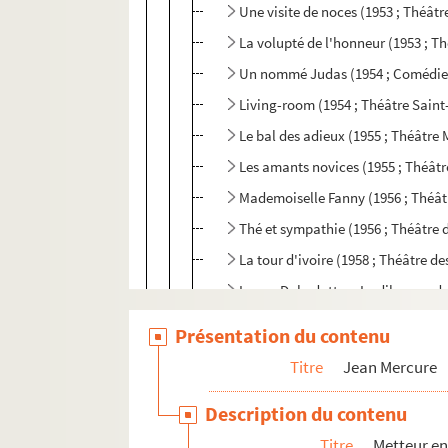
Une visite de noces (1953 ; Théât
La volupté de l'honneur (1953 ; T
Un nommé Judas (1954 ; Comédi
Living-room (1954 ; Théâtre Sain
Le bal des adieux (1955 ; Théâtre
Les amants novices (1955 ; Théât
Mademoiselle Fanny (1956 ; Théât
Thé et sympathie (1956 ; Théâtre d
La tour d'ivoire (1958 ; Théâtre d
Le cas Dobedatt ou Le dilemme du 
Si la foule nous voit ensemble (19
Présentation du contenu
Le plaisir de rompre ; Le pain du
Titre
Jean Mercure
Vol de nuit (1960 ; Opéra-Comiqu
Description du contenu
Le cardinal d'Espagne (1960 ; Co
Titre
Metteur en
Le repos du guerrier (1961 ; Théâtr