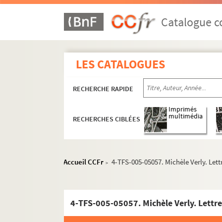
Catalogue co
LES CATALOGUES
RECHERCHE RAPIDE
Imprimés
multimédia
RECHERCHES CIBLÉES
Jean Mercure
Accueil CCFr
4-TFS-005-05057. Michèle Verly. Let
>
Metteur en scène
Mises en scène réalisées
4-TFS-005-05057. Michèle Verly. Lettr
L'araigne (1939)
La crèche du théâtre Joly (1941 ; 