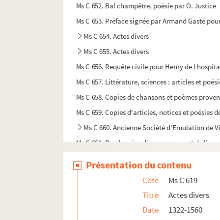
Ms C 652. Bal champêtre, poésie par O. Justice
Ms C 653. Préface signée par Armand Gasté pour
Ms C 654. Actes divers
Ms C 655. Actes divers
Ms C 656. Requête civile pour Henry de Lhospita
Ms C 657. Littérature, sciences : articles et poési
Ms C 658. Copies de chansons et poèmes provena
Ms C 659. Copies d'articles, notices et poésies 
Ms C 660. Ancienne Société d'Emulation de V
Ms C 661. Parchemins divers provenant de livres l
Ms C 662. Titres et brevets ecclésiastiques, milita
Présentation du contenu
Ms C 664. Conseil municipal, conseil d'arrondis
Cote
Ms C 619
Ms C 665. Certificat de sauvetage du sieur Laum
Titre
Actes divers
Ms C 666. Dépêches télégraphiques et lettres off
Date
1322-1560
Ms C 667. Notes sur quelques une des principale