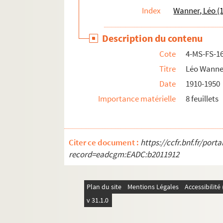
Index
Wanner, Léo (
Description du contenu
Cote
4-MS-FS-1
Titre
Léo Wanner
Date
1910-1950
Importance matérielle
8 feuillets
Citer ce document :
https://ccfr.bnf.fr/por
record=eadcgm:EADC:b2011912
Plan du site
Mentions Légales
Accessibilit
v 31.1.0