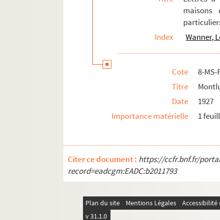
maisons 
particulier
Index
Wanner, L
Cote
8-MS-
Titre
Montlu
Date
1927
Importance matérielle
1 feuil
Citer ce document :
https://ccfr.bnf.fr/por
record=eadcgm:EADC:b2011793
Plan du site
Mentions Légales
Accessibilit
v 31.1.0