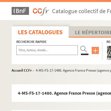
Catalogue collectif de F
LES CATALOGUES
LE RÉPERTOIR
RECHERCHE RAPIDE
RE
Guillaume Apollinaire
Œuvres
Correspondance
Biographie
Accueil CCFr
4-MS-FS-17-1480. Agence France Presse (agence ph
>
Portraits
Etudes
Documents en vente
4-MS-FS-17-1480. Agence France Presse (agence 
Célébration et rayonnement
4-MS-FS-17-1363. Amis de Guillaume Apollinaire