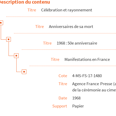
Description du contenu
s, France-culture et France-musique, 1968
Titre
Célébration et rayonnement
ollinaire 50 ans après", Télévision française, 2e chaine, 1968
967
Titre
Anniversaires de sa mort
ris, 1968
presse
Titre
1968 : 50e anniversaire
s
Titre
Manifestations en France
e sur la tombe de Guillaume Apollinaire au cimetière du Père-Lachais...
Cote
4-MS-FS-17-1480
Titre
Agence France Presse (
de la cérémonie au cime
Date
1968
Support
Papier