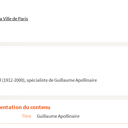
 Ville de Paris
ur la Patrie (1919)
eline Apollinaire, Serge Férat, André Salmon et Léon Deffoux lors de...
ème anniversaire de Guillaume Apollinaire, Paris, Les Amis de 1914
e). Jacqueline Apollinaire, Serge Férat, Olga Picasso et Louise Faure...
a tombe de Guillaume Apollinaire au cimetière du Père-Lachaise, 9 n...
(1912-2000), spécialiste de Guillaume Apollinaire
ine Apollinaire
entation du contenu
Titre
Guillaume Apollinaire
ence photographique). Personnalités présentes lors de la cérémonie au c