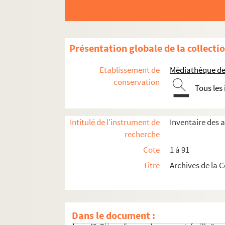
Présentation globale de la collecti
Etablissement de
Médiathèque de 
conservation
Tous les
Ancienne confrérie dissoute le 18 mars 1792
1. Règlement de la confrérie
Intitulé de l'instrument de
Inventaire des 
2. Registre Thieulaine contenant relation d
recherche
3 à 5. Listes des confrères
Cote
1 à 91
6. Cahiers contenant la liste des confrères
Titre
Archives de la 
7 à 45. Comptes
46. Pièces justificatives des comptes de 1640
47. Pièces justificatives des comptes de 170
Dans le document :