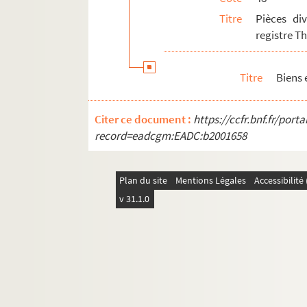
Titre
Pièces di
registre T
Titre
Biens 
Citer ce document :
https://ccfr.bnf.fr/por
record=eadcgm:EADC:b2001658
Plan du site
Mentions Légales
Accessibilit
v 31.1.0