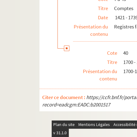
Titre
Comptes
Date
1421 - 173
Présentation du
Registres f
contenu
Cote
40
Titre
1700 -
Présentation du
1700-1
contenu
Citer ce document :
https://ccfr.bnf.fr/por
record=eadcgm:EADC:b2001517
Plan du site
Mentions Légales
Accessibilit
v 31.1.0