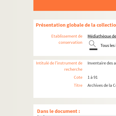
18. 1577-1582
19. 1583-1587
20. 1590-1596
Présentation globale de la collecti
21. 1596-1598
22. 1599-1605
Etablissement de
Médiathèque de 
23. 1604-1609
conservation
Tous les
24. 1609-1614
25. 1614-1617
Intitulé de l'instrument de
Inventaire des 
26. 1621-1629
recherche
27. 1629-1636
Cote
1 à 91
28. 1636- 1641
Titre
Archives de la 
29. 1641-1655
30. 1647-1652
31. 1655-1659
Dans le document :
32. 1659-1682