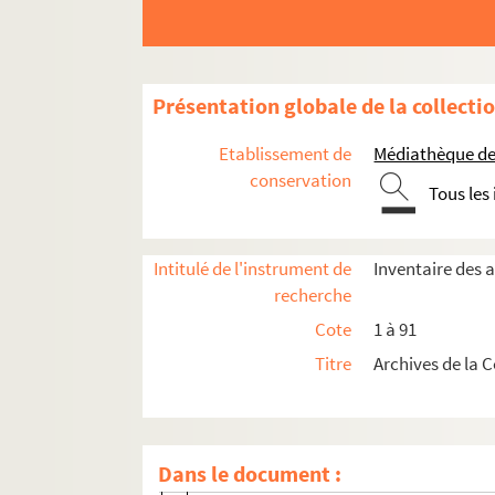
18. 1577-1582
19. 1583-1587
20. 1590-1596
Présentation globale de la collecti
21. 1596-1598
22. 1599-1605
Etablissement de
Médiathèque de 
23. 1604-1609
conservation
Tous les
24. 1609-1614
25. 1614-1617
Intitulé de l'instrument de
Inventaire des 
26. 1621-1629
recherche
27. 1629-1636
Cote
1 à 91
28. 1636- 1641
Titre
Archives de la 
29. 1641-1655
30. 1647-1652
31. 1655-1659
Dans le document :
32. 1659-1682