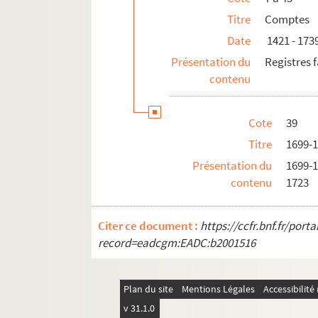
Titre
Comptes
Date
1421 - 173
Présentation du
Registres f
contenu
Cote
39
Titre
1699-
Présentation du
1699-1
contenu
1723
Citer ce document :
https://ccfr.bnf.fr/por
record=eadcgm:EADC:b2001516
Plan du site
Mentions Légales
Accessibilit
v 31.1.0