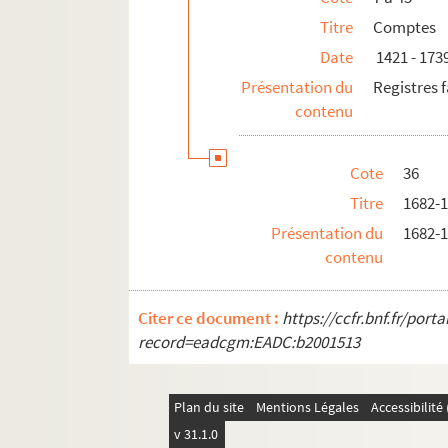
Titre
Comptes
Date
1421 - 173
Présentation du
Registres f
contenu
Cote
36
Titre
1682-
Présentation du
1682-1
contenu
Citer ce document :
https://ccfr.bnf.fr/por
record=eadcgm:EADC:b2001513
Plan du site
Mentions Légales
Accessibilit
v 31.1.0