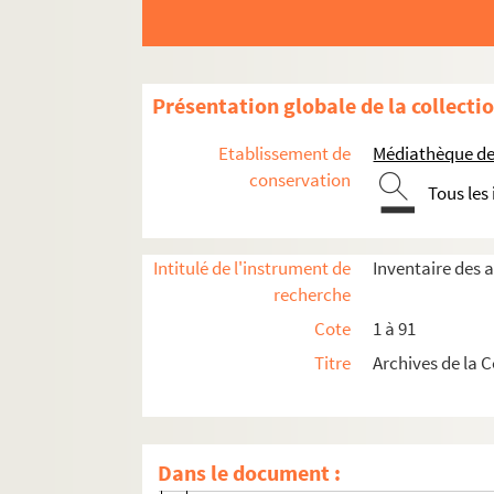
18. 1577-1582
19. 1583-1587
20. 1590-1596
Présentation globale de la collecti
21. 1596-1598
22. 1599-1605
Etablissement de
Médiathèque de 
23. 1604-1609
conservation
Tous les
24. 1609-1614
25. 1614-1617
Intitulé de l'instrument de
Inventaire des 
26. 1621-1629
recherche
27. 1629-1636
Cote
1 à 91
28. 1636- 1641
Titre
Archives de la 
29. 1641-1655
30. 1647-1652
31. 1655-1659
Dans le document :
32. 1659-1682