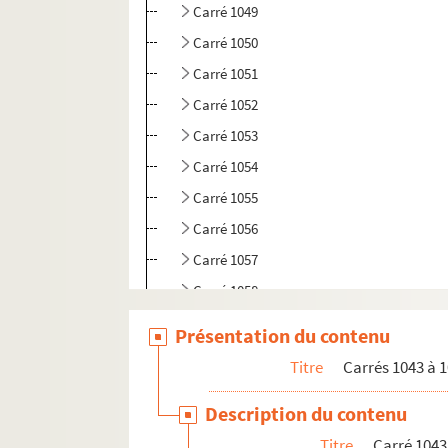
Carré 1049
Carré 1050
Carré 1051
Carré 1052
Carré 1053
Carré 1054
Carré 1055
Carré 1056
Carré 1057
Carré 1058
Carré 1059
Présentation du contenu
Carré 1060
Titre
Carrés 1043 à 1
Carré 1061
Description du contenu
Carré 1062
Titre
Carré 1043
e
e
e
e
e