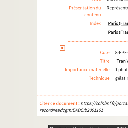
Carrés 1063 à 1082. 4
, 5
, 11
, 12
et 13
arron
Présentation du
Représent
e
e
Carrés 1083 à 1102. 11
et 12
arrondissement
contenu
Index
Paris (Fra
Paris (Fra
Cote
8-EPF
Titre
Tran 
Importance matérielle
1 phot
Technique
gélati
Citer ce document :
https://ccfr.bnf.fr/por
record=eadcgm:EADC:b2001161