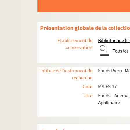
Lagoanère, Oscar de
Lagut, Irène
8-MS-FS-17-0409. La Jeunesse, Ernest
Présentation globale de la collecti
4-MS-FS-17-0809. Lalou, René
Etablissement de
Bibliothèque his
4-MS-FS-17-0810. Lanne, Adolphe
conservation
4-MS-FS-17-0811. Lara, Louise
Tous les
4-MS-FS-17-0812. Larguier, Léo
4-MS-FS-17-0816. Larionov, Michel
Intitulé de l'instrument de
Fonds Pierre-M
8-MS-FS-17-0410. Latourrette, Louis
recherche
Laurencin, Marie
Cote
MS-FS-17
Titre
Fonds Adéma, 
Dessins et gravures
Apollinaire
Ecrits
Correspondance
Portraits