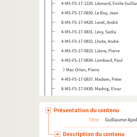
4-MS-FS-17-1220. Léonard, Emile-Guill
4-MS-FS-17-0830. Le Roy, Jean
8-MS-FS-17-0428. Level, André
4-MS-FS-17-0831. Lévy, Sadia
4-MS-FS-17-0832. Lhote, André
4-MS-FS-17-0833. Lièvre, Pierre
4-MS-FS-17-0834. Lombard, Paul
Mac Orlan, Pierre
4-MS-FS-17-0837. Madsen, Peter
8-MS-FS-17-0430. Madvig, Einar
4-MS-FS-17-0838. Magnelli, Alberto
4-MS-FS-17-0839. Mallarmé, Stéphane
Présentation du contenu
4-MS-FS-17-0840. Manolo
Titre
Guillaume Apol
8-MS-FS-17-0431. Marcel-Lenoir
Description du contenu
Marcoussis, Louis