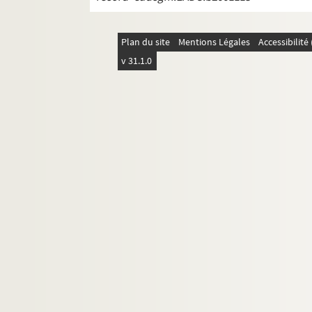
Milhau, Eleanor et famille de
4-MS-FS-17-0856. Milosz, Oskar Wladisl
Plan du site
Mentions Légales
Accessibilit
Modigliani, Amedeo
v 31.1.0
8-MS-FS-17-0439. Molina, E. A. de
Molina da Silva, Albert
Molina da Silva, Linda
Mollet, Jean
4-MS-FS-17-0864. Monfreid, Georges Dan
4-MS-FS-17-0863. Montfort, Eugène
4-MS-FS-17-0865. Moréas, Jean
8-MS-FS-17-0441. Moreau, Luc-Albert
8-MS-FS-17-0442. Mortier, Pierre
4-MS-FS-17-0866. Mortier, Robert
8-MS-FS-17-0443. Nadelman, Elie
4-MS-FS-17-0867. Nageotte, Marie