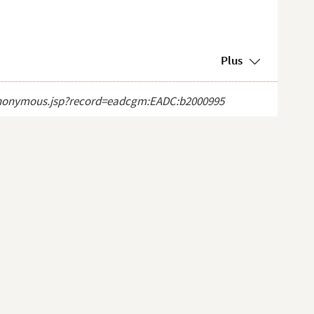
Plus
ct_anonymous.jsp?record=eadcgm:EADC:b2000995