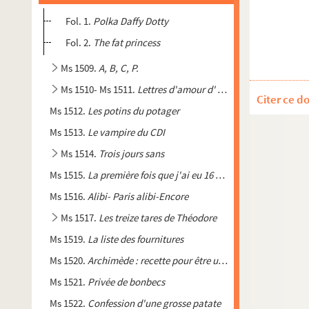
Fol. 1.
Polka Daffy Dotty
Fol. 2.
The fat princess
Ms 1509.
A, B, C, P.
Ms 1510- Ms 1511.
Lettres d'amour d' 0 à 10
Citer ce d
Ms 1512.
Les potins du potager
Ms 1513.
Le vampire du CDI
Ms 1514.
Trois jours sans
Ms 1515.
La première fois que j'ai eu 16 ans
Ms 1516.
Alibi- Paris alibi-Encore
Ms 1517.
Les treize tares de Théodore
Ms 1519.
La liste des fournitures
Ms 1520.
Archimède : recette pour être un génie
Ms 1521.
Privée de bonbecs
Ms 1522.
Confession d'une grosse patate