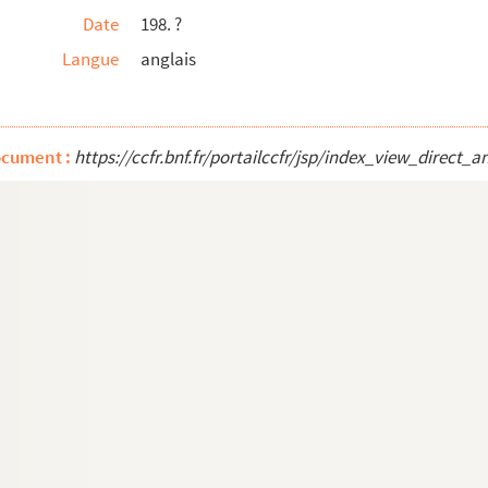
Date
198. ?
Langue
anglais
ocument :
https://ccfr.bnf.fr/portailccfr/jsp/index_view_dire