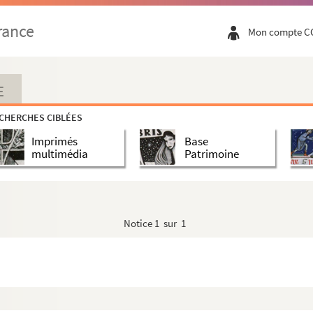
rance
Mon compte C
E
CHERCHES CIBLÉES
Imprimés
Base
multimédia
Patrimoine
Notice
1 sur 1