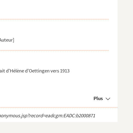
Auteur]
ait d'Hélène d'Oettingen vers 1913
Plus
ct_anonymous.jsp?record=eadcgm:EADC:b2000871