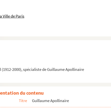
 Ville de Paris
(1912-2000), spécialiste de Guillaume Apollinaire
entation du contenu
Titre
Guillaume Apollinaire
lène d'Oettingen). "A Guillaume Apollinaire",
SIC
, novembre 1918
rait d'Hélène d'Oettingen vers 1913