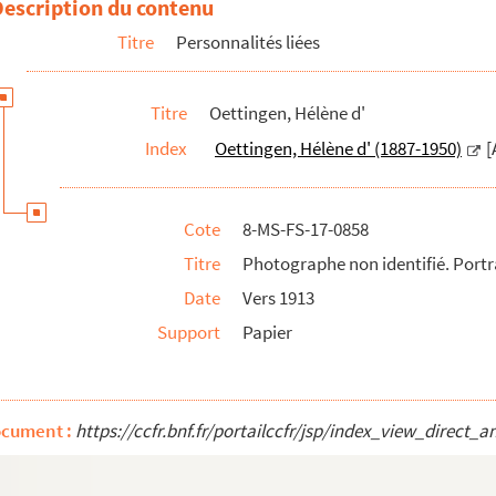
Description du contenu
intures de François Angiboult (pseudonyme d'Hélène d'Oettingen)
Titre
Personnalités liées
n
Titre
Oettingen, Hélène d'
Index
Oettingen, Hélène d' (1887-1950)
[
Cote
8-MS-FS-17-0858
Titre
Photographe non identifié. Portr
Date
Vers 1913
Support
Papier
ocument :
https://ccfr.bnf.fr/portailccfr/jsp/index_view_dire