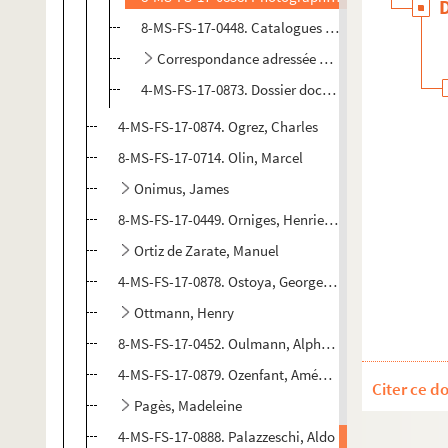
8-MS-FS-17-0448. Catalogues d'expositions de pe
Correspondance adressée à Hélène d'Oettinge
4-MS-FS-17-0873. Dossier documentaire
4-MS-FS-17-0874. Ogrez, Charles
8-MS-FS-17-0714. Olin, Marcel
Onimus, James
8-MS-FS-17-0449. Orniges, Henriette d'
Ortiz de Zarate, Manuel
4-MS-FS-17-0878. Ostoya, Georges d'
Ottmann, Henry
8-MS-FS-17-0452. Oulmann, Alphonse
4-MS-FS-17-0879. Ozenfant, Amédée
Citer ce d
Pagès, Madeleine
4-MS-FS-17-0888. Palazzeschi, Aldo