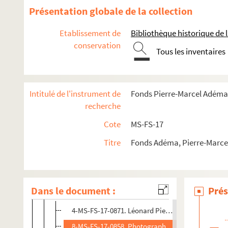
Mollet, Jean
Présentation globale de la collection
4-MS-FS-17-0864. Monfreid, Georges Daniel de
Etablissement de
Bibliothèque historique de la
4-MS-FS-17-0863. Montfort, Eugène
conservation
4-MS-FS-17-0865. Moréas, Jean
Tous les inventaires
8-MS-FS-17-0441. Moreau, Luc-Albert
8-MS-FS-17-0442. Mortier, Pierre
Intitulé de l'instrument de
Fonds Pierre-Marcel Adéma
4-MS-FS-17-0866. Mortier, Robert
recherche
8-MS-FS-17-0443. Nadelman, Elie
Cote
MS-FS-17
4-MS-FS-17-0867. Nageotte, Marie
Titre
Fonds Adéma, Pierre-Marcel 
4-MS-FS-17-0868. Natanson, Thadée
Nicosia, René
8-MS-FS-17-0444. Nignon, Edouard
Dans le document :
Prés
Oettingen, Hélène d'
4-MS-FS-17-0871. Léonard Pieux (pseudonyme d'Hé
8-MS-FS-17-0858. Photographe non identifié. Port