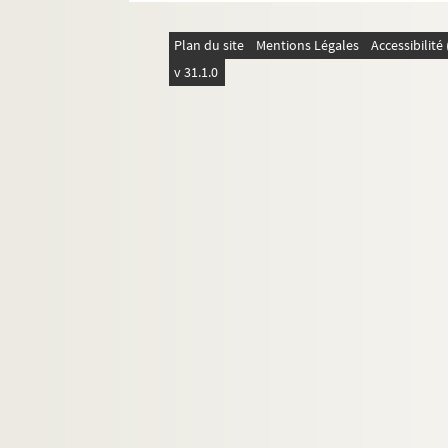
8-MS-FS-17-0525. Russell, Morgan
8-MS-FS-17-0526. Ryner, Han
Plan du site
Mentions Légales
Accessibilit
v 31.1.0
4-MS-FS-17-0959. Saint-Georges de Bou
8-MS-FS-17-0527. Saint-Point, Valentine
8-MS-FS-17-0528. Sainte, Pierre
Salmon, André
4-MS-FS-17-1046. Saltas, Jean
8-MS-FS-17-0647. Sandberg, Serge
4-MS-FS-17-1048. Satie, Erik
Savinio, Alberto
4-MS-FS-17-1047. Scapini, Georges
4-MS-FS-17-1051. Sert, Misia
Sève, Jean
8-MS-FS-17-0649. Séverac, Déodat de
8-MS-FS-17-0650. Séverine