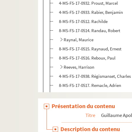
4-MS-FS-17-0932. Proust, Marcel
4-MS-FS-17-0933. Rabier, Benjamin
8-MS-FS-17-0512. Rachilde
8-MS-FS-17-0514. Randau, Robert
Raynal, Maurice
8-MS-FS-17-0515. Raynaud, Ernest
8-MS-FS-17-0516. Reboux, Paul
Reeves, Harrison
4-MS-FS-17-0938. Régismanset, Charles
8-MS-FS-17-0517. Remacle, Adrien
8-MS-FS-17-0728. Renard, Maurice
4-MS-FS-17-0939. Retté, Adolphe
Présentation du contenu
Reverdy, Pierre
Titre
Guillaume Apol
4-MS-FS-17-0941. Revon, Maxime
Description du contenu
4-MS-FS-17-0942. Ribemont-Dessaignes