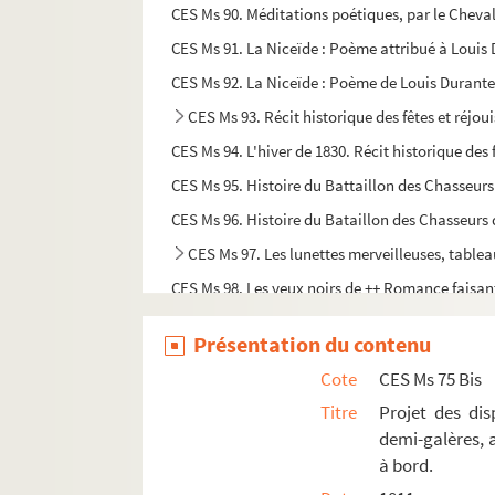
CES Ms 90. Méditations poétiques, par le Cheva
CES Ms 91. La Niceïde : Poème attribué à Louis
CES Ms 92. La Niceïde : Poème de Louis Durant
CES Ms 93. Récit historique des fêtes et réjou
CES Ms 94. L'hiver de 1830. Récit historique des f
CES Ms 95. Histoire du Battaillon des Chasseurs 
CES Ms 96. Histoire du Bataillon des Chasseurs d
CES Ms 97. Les lunettes merveilleuses, tablea
CES Ms 98. Les yeux noirs de ++ Romance faisant s
CES Ms 99. Les Parures des Femmes, poëme en V
Présentation du contenu
CES Ms 100. Critique de la coiffure à la Titus 
Cote
CES Ms 75 Bis
CES Ms 101. L'Egyptéïde, chant premier, de Lou
Titre
Projet des dis
CES Ms 102. Nobiliaire de Provence, de De F
demi-galères, 
CES Ms 111. Registre pour servir aux achats et ve
à bord.
CES Ms 112. Comptes, créances de la boutique d'