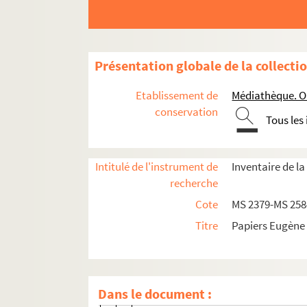
Présentation globale de la collecti
Etablissement de
Médiathèque. Or
conservation
Tous les
Intitulé de l'instrument de
Inventaire de l
Écrits d'Eugène Sue
recherche
Correspondance
Cote
MS 2379-MS 258
Titre
Papiers Eugène
Lettres envoyées par Eugène Sue
MS 2379.I. Lettres adressées à Eugène Sue
A
Dans le document :
A, f. 3-4. Lettre de M. Alessi