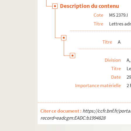
Description du contenu
Cote
MS 2379.I
Titre
Lettres ad
Titre
A
Division
A,
Titre
L
Date
2
Importance matérielle
2 
Citer ce document :
https://ccfr.bnf.fr/por
record=eadcgm:EADC:b1994828