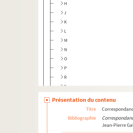
H
J
K
L
M
N
O
P
R
S
T
Présentation du contenu
U-Z
Titre
Correspondan
Expéditeurs non identifiés
Bibliographie
Correspondanc
Jean-Pierre Ga
MS 2379.III. Archives diverses