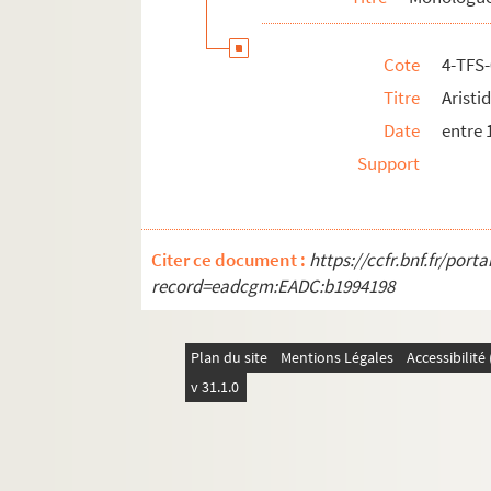
Cote
4-TFS
Titre
Aristi
Date
entre 
Support
Citer ce document :
https://ccfr.bnf.fr/por
record=eadcgm:EADC:b1994198
Plan du site
Mentions Légales
Accessibilit
v 31.1.0