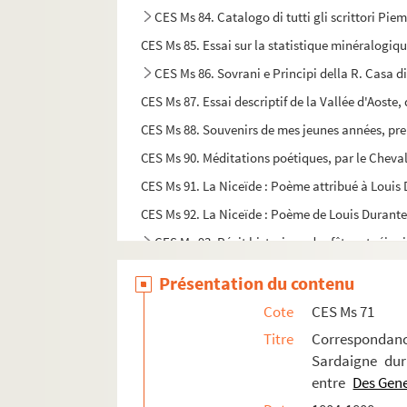
CES Ms 84. Catalogo di tutti gli scrittori Piemo
CES Ms 85. Essai sur la statistique minéralogiq
CES Ms 86. Sovrani e Principi della R. Casa di
CES Ms 87. Essai descriptif de la Vallée d'Aoste
CES Ms 88. Souvenirs de mes jeunes années, pre
CES Ms 90. Méditations poétiques, par le Cheva
CES Ms 91. La Niceïde : Poème attribué à Louis
CES Ms 92. La Niceïde : Poème de Louis Durant
CES Ms 93. Récit historique des fêtes et réjou
CES Ms 94. L'hiver de 1830. Récit historique des f
Présentation du contenu
CES Ms 95. Histoire du Battaillon des Chasseurs 
Cote
CES Ms 71
CES Ms 96. Histoire du Bataillon des Chasseurs d
Titre
Correspondanc
CES Ms 97. Les lunettes merveilleuses, tablea
Sardaigne dur
entre
Des Gen
CES Ms 98. Les yeux noirs de ++ Romance faisant s