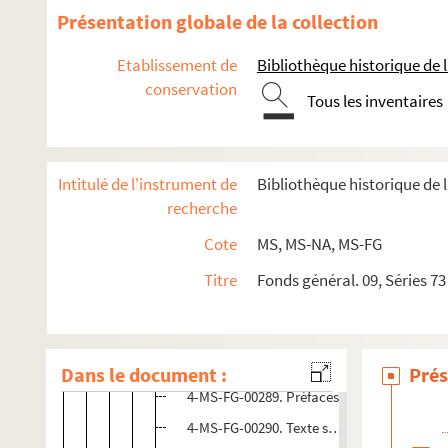
8-MS-4436. V. Valduc. Billet à ordre, priant le cito
Présentation globale de la collection
8-MS-4524. Artiste dramatique non identifié, né à B
Etablissement de
Bibliothèque historique de la
8-MS-4310. Mademoiselle d'Hervieux (de l'Opéra), 
conservation
Tous les inventaires
4-MS-NA-194. Ménétrier. Journal de ma carrière d
8-MS-4308. Silhouettes dramatiques, par un vieil 
4-MS-4342. Gueffier, caissier du théâtre du Palais-
Intitulé de l'instrument de
Bibliothèque historique de la
8-MS-4429. Baron Larrey. Lettres à Mme David d'A
recherche
4-MS-4300. Céleste Scriwaneck.
Album de souveni
Cote
MS, MS-NA, MS-FG
8-MS-NA-195. "Rôles d'Isménie, discipulus theatr
Titre
Fonds général. 09, Séries 73
8-MS-FG-00045. Anonyme. "Mémoire pour Mr Demes
Dossier Carlos Larronde
Textes de Carlos Larronde
Dans le document :
Prés
4-MS-FG-00289. Préfaces
4-MS-FG-00290. Texte sur le verre