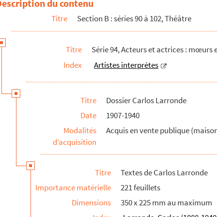
Description du contenu
Ayres. (Rosario de la Fé), (Amérique du Sud)"
Titre
Section B : séries 90 à 102, Théâtre
sième parti, Promenades chez les Hommes"
Titre
Série 94, Acteurs et actrices : mœurs 
Index
Artistes interprètes
es musical "Paneurythmie" de Peter Deunoff
de
r L. Balas
Titre
Dossier Carlos Larronde
vec envois
Date
1907-1940
uelle"
par Roger Lutigneaux
Modalités
Acquis en vente publique (maison 
d’acquisition
 :
Carlos Larronde
Titre
Textes de Carlos Larronde
Importance matérielle
221 feuillets
utres papiers
Dimensions
350 x 225 mm au maximum