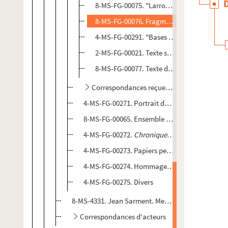
8-MS-FG-00075. "Larronde Carlos à Buenos 
8-MS-FG-00076. Fragment intitulé : "Troi
4-MS-FG-00291. "Bases d'un groupement"
2-MS-FG-00021. Texte sur les féeries
8-MS-FG-00077. Texte du cahier d'exercic
Correspondances reçues par Carlos Larron
4-MS-FG-00271. Portrait de Carlos Larronde pa
8-MS-FG-00065. Ensemble de pages de titres a
4-MS-FG-00272.
Chronique de la "Vie intellect
4-MS-FG-00273. Papiers personnels
4-MS-FG-00274. Hommage de Suzanne Malard
4-MS-FG-00275. Divers
8-MS-4331. Jean Sarment. Menus de banquets et a
Correspondances d'acteurs