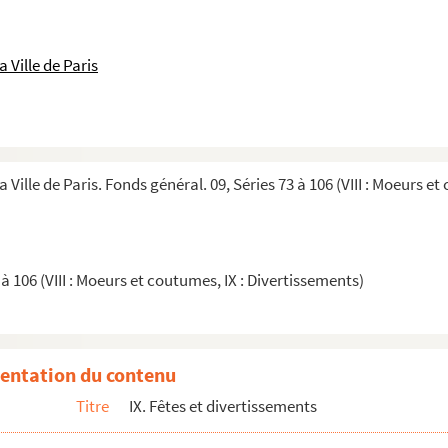
yen Delomel, directeur du théâtre des Amis de la patrie (ég...
esançon le 21 février 1779. Récapitulatif des périodes où il...
 Ville de Paris
extrait de la
Chronique arétine
; suivi de : Maison de Melle d...
ramatique, ou Mes 34 années de théâtre
habitué [Henri Duffaud]
Royal. Papiers relatifs aux comités d'entraide des artistes
 Ville de Paris. Fonds général. 09, Séries 73 à 106 (VIII : Moeurs e
ngers
rs
i domini Comte"
 à 106 (VIII : Moeurs et coutumes, IX : Divertissements)
ines, ambassadeur de Malte, contre Melle Prévost"
entation du contenu
Titre
IX. Fêtes et divertissements