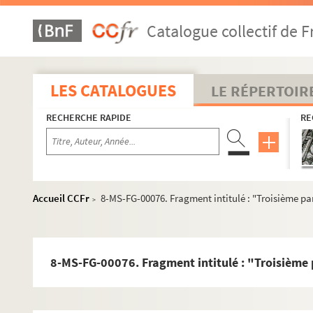
Catalogue collectif de F
VIII. Histoire des moeurs et des coutumes
LES CATALOGUES
LE RÉPERTOIR
IX. Fêtes et divertissements
RECHERCHE RAPIDE
RE
Section A : séries 88 et 89, Fêtes officielles ; Fêtes religi
Section B : séries 90 à 102, Théâtre
Série 90, Bibliographie, architecture, législation, p
Série 91, Le théâtre et l'art théâtral en général, var
Accueil CCFr
8-MS-FG-00076. Fragment intitulé : "Troisième p
>
Série 92, Histoire des théâtres de Paris en général
Série 93, Almanachs et annuaires des spectacles
Série 94, Acteurs et actrices : mœurs et biographies
8-MS-FG-00076. Fragment intitulé : "Troisième
Papiers Edmond de Manne
4-MS-4301. Edmond Launay.
Adrienne Lecouvreur, 