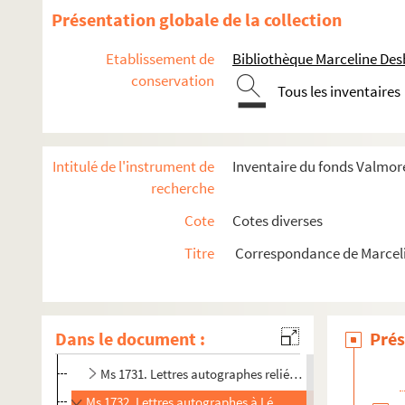
Présentation globale de la collection
Etablissement de
Bibliothèque Marceline De
conservation
Tous les inventaires
Lettres écrites par Marceline à divers correspondants
Intitulé de l'instrument de
Inventaire du fonds Valmore
Ms 1419. Lettres adressées à M. Taranget.
recherche
Ms 1479 . Lettres autographes de Marceline Desbordes
Cote
Cotes diverses
Ms 1532. Copies des lettres de Marceline Desbordes-Va
Titre
Correspondance de Marcel
Ms 1553. Copies de lettres de Marceline Desbordes Valm
Ms 1620. Lettres autographes et copies de lettres de 
Ms 1709. Lettres de Marceline Desbordes-Valmore au pe
Dans le document :
Prés
Ms 1730. Lettre à Alexandre Dumas datée du 29 mai 1835 e
Ms 1731. Lettres autographes reliées en tête d'un ouv
Ms 1732. Lettres autographes à Léonie d'Erville, marraine 