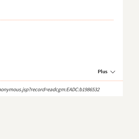
Plus
ct_anonymous.jsp?record=eadcgm:EADC:b1986532