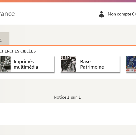
rance
Mon compte C
E
CHERCHES CIBLÉES
Imprimés
Base
multimédia
Patrimoine
Notice
1 sur 1