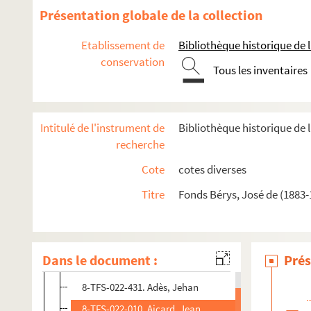
Présentation globale de la collection
Etablissement de
Bibliothèque historique de la
conservation
Tous les inventaires
Oeuvre
Intitulé de l'instrument de
Bibliothèque historique de l
Correspondance
recherche
Lettres de José de Bérys
Cote
cotes diverses
Lettres à José de Bérys
Titre
Fonds Bérys, José de (1883-
8-TFS-022-006. Abram, Paul
8-TFS-022-007. Acker, Paul
8-TFS-022-008. Acremant, Albert
Dans le document :
Prés
8-TFS-022-001. Aderer, Adolphe
8-TFS-022-431. Adès, Jehan
8-TFS-022-010. Aicard, Jean