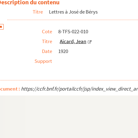
Description du contenu
Titre
Lettres à José de Bérys
Cote
8-TFS-022-010
Titre
Aicard, Jean
Date
1920
Support
ocument :
https://ccfr.bnf.fr/portailccfr/jsp/index_view_dire