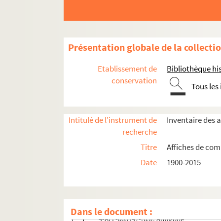
Nouvelle scène
Productions théâtrales Georges Herbert
Les Soirées françaises
Présentation globale de la collecti
Spectacles 2000
Spectacles Jacques Vielle-Prothéa
Etablissement de
Bibliothèque his
Spectacles Jean-Michel Rouzière
conservation
Tous les
Les Spectacles Rémy Renoux
Théâtre Actuel
Intitulé de l'instrument de
Inventaire des 
Tournées André Sanlaville
recherche
Tournées Martin-Farel
Titre
Affiches de comp
Les tournées du Théâtre de l'Œuvre
Date
1900-2015
Les Tréteaux de France
4-AFF-005147-(01). L'aiglon
4-AFF-005147-(02). L'alouette
Dans le document :
4-AFF-005147-(03). Antigone