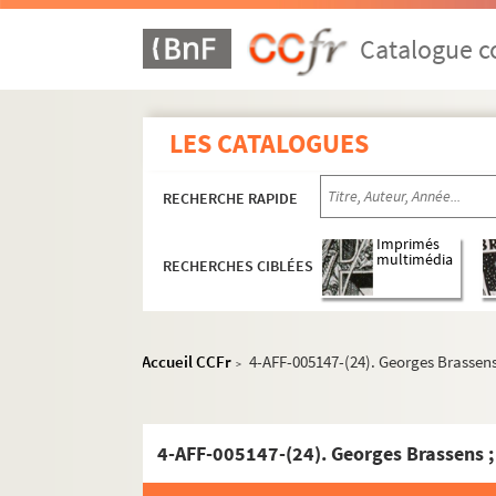
Catalogue co
LES CATALOGUES
RECHERCHE RAPIDE
Imprimés
multimédia
RECHERCHES CIBLÉES
Compagnies théâtrales et cirques
Festivals itinérants
Entreprises de tournées
Accueil CCFr
4-AFF-005147-(24). Georges Brassens
>
France-Monde Productions
Galas Bernard Pradier
4-AFF-005147-(24). Georges Brassens 
Galas Karsenty-Herbert