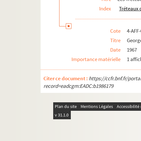
Index
Tréteaux 
Cote
4-AFF-
Titre
George
Date
1967
Importance matérielle
1 affi
Citer ce document :
https://ccfr.bnf.fr/por
record=eadcgm:EADC:b1986179
Plan du site
Mentions Légales
Accessibilit
v 31.1.0