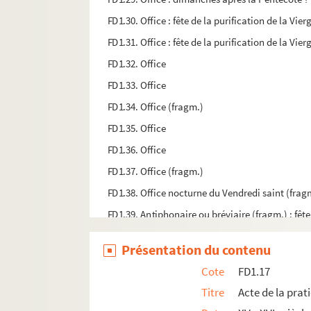
FD1.30. Office : fête de la purification de la Vie
FD1.31. Office : fête de la purification de la Vie
FD1.32. Office
FD1.33. Office
FD1.34. Office (fragm.)
FD1.35. Office
FD1.36. Office
FD1.37. Office (fragm.)
FD1.38. Office nocturne du Vendredi saint (frag
FD1.39. Antiphonaire ou bréviaire (fragm.) : fê
FD1.40. Office : fêtes de sainte Anne et de saint
Présentation du contenu
FD1.41. Office : Semaine Sainte (fragm.)
Cote
FD1.17
FD1.42. Chant du premier dimanche de Carême 
Titre
Acte de la prat
FD1.43. Hymnaire (?) (fragm.)