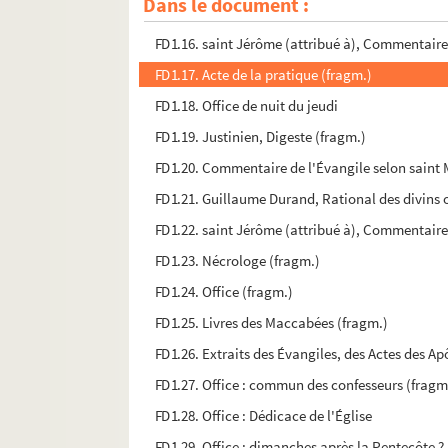
Dans le document :
FD1.15. Office de nuit : sanctoral de juillet
FD1.16. saint Jérôme (attribué à), Commentaire
FD1.17. Acte de la pratique (fragm.)
FD1.18. Office de nuit du jeudi
FD1.19. Justinien, Digeste (fragm.)
FD1.20. Commentaire de l'Évangile selon saint 
FD1.21. Guillaume Durand, Rational des divins o
FD1.22. saint Jérôme (attribué à), Commentaire
FD1.23. Nécrologe (fragm.)
FD1.24. Office (fragm.)
FD1.25. Livres des Maccabées (fragm.)
FD1.26. Extraits des Évangiles, des Actes des Ap
FD1.27. Office : commun des confesseurs (fragm
FD1.28. Office : Dédicace de l'Église
FD1.29. Office : dimanches après la Pentecôte ?