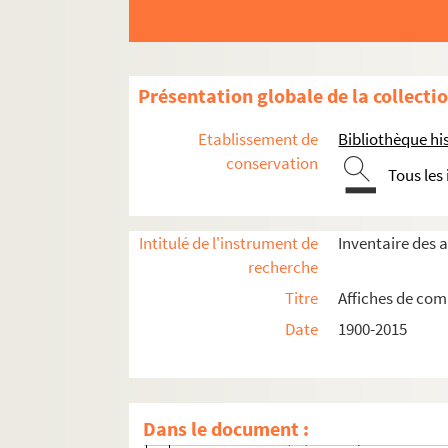
4-AFF-005125-(05). Attention fragile
4-AFF-005125-(07). Le Cid
4-AFF-005125-(08). Cocteau Marais
Présentation globale de la collecti
4-AFF-005125-(09). La colère du tigre
4-AFF-005125-(10). Compagnie
Etablissement de
Bibliothèque his
4-AFF-005125-(11). La culotte
conservation
Tous les
4-AFF-005125-(12). Deux petites dames v
4-AFF-005125-(13). Double mixte
Intitulé de l'instrument de
Inventaire des 
4-AFF-005125-(14). Un drôle de cadeau
recherche
4-AFF-005125-(15). Du vent dans les bra
Titre
Affiches de comp
4-AFF-005125-(16). L'effet glapion
Date
1900-2015
4-AFF-005125-(17). L'éternel mari
4-AFF-005125-(18). L'évangile selon Sai
4-AFF-005125-(19). L'extra
Dans le document :
4-AFF-005125-(20). Fin de partie