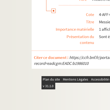
Cote
4-AFF-
Titre
Messie
Importance matérielle
1 affi
Présentation du
Sont é
contenu
Citer ce document :
https://ccfr.bnf.fr/por
record=eadcgm:EADC:b1986010
Plan du site
Mentions Légales
Accessibilit
v 31.1.0