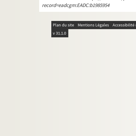
record=eadcgm:EADC:b1985954
Plan du site
Mentions Légales
Accessibilit
v 31.1.0