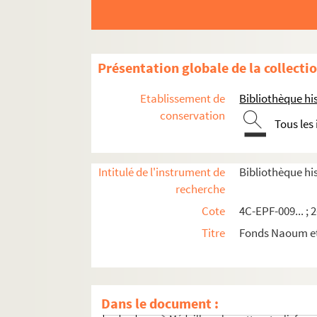
Présentation globale de la collecti
Etablissement de
Bibliothèque his
conservation
Tous les
Intitulé de l'instrument de
Bibliothèque hi
Archives photographiques de Naoum Aronson
recherche
Portraits
Cote
4C-EPF-009... ; 2
Ateliers et lieux d'exposition de Naoum 
Titre
Fonds Naoum e
Sculptures
Sculptures de Naoum Aronson
Bustes
Dans le document :