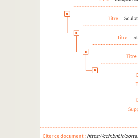
Titre
Sculp
Titre
St
Titre
T
Sup
Citer ce document :
https://ccfr.bnf.fr/por