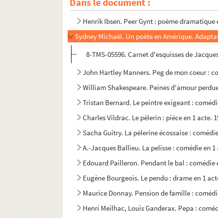
Dans le document :
Cyrano de Bergerac. Le pédant joué : comédie
Henrik Ibsen. Peer Gynt : poème dramatique e
Sydney Michaël. Un poète en Amérique. Adaptat
8-TMS-05596. Carnet d'esquisses de Jacque
John Hartley Manners. Peg de mon coeur : com
William Shakespeare. Peines d'amour perdue
Tristan Bernard. Le peintre exigeant : comédi
Charles Vildrac. Le pèlerin : pièce en 1 acte. 
Sacha Guitry. La pèlerine écossaise : comédie
A.-Jacques Ballieu. La pelisse : comédie en 1 
Edouard Pailleron. Pendant le bal : comédie 
Eugène Bourgeois. Le pendu : drame en 1 act
Maurice Donnay. Pension de famille : comédie
Henri Meilhac, Louis Ganderax. Pepa : comédi