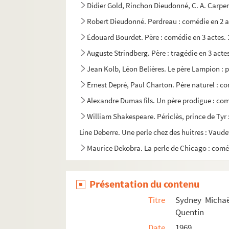
Didier Gold, Rinchon Dieudonné, C. A. Carpen
Robert Dieudonné. Perdreau : comédie en 2 a
Édouard Bourdet. Père : comédie en 3 actes.
Auguste Strindberg. Père : tragédie en 3 acte
Jean Kolb, Léon Belières. Le père Lampion : p
Ernest Depré, Paul Charton. Père naturel : co
Alexandre Dumas fils. Un père prodigue : com
William Shakespeare. Périclès, prince de Tyr 
Line Deberre. Une perle chez des huitres : Vaudev
Maurice Dekobra. La perle de Chicago : coméd
Victorien Sardou. La perle noire : comédie en
Sacha Guitry. Les perles de la couronne ou L'hi
Présentation du contenu
Mélesville, Pierre-Frédéric-Adolphe Carmouch
Titre
Sydney Michaë
Eschyle. Les Perses : tragédie. Traduction pa
Quentin
Date
1969
Jean Vauthier. Le personnage combattant ou F