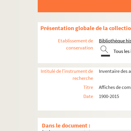
Présentation globale de la collecti
Compagnies théâtrales et cirques
Etablissement de
Bibliothèque his
Festivals itinérants
conservation
Tous les
Entreprises de tournées
France-Monde Productions
Intitulé de l'instrument de
Inventaire des 
Galas Bernard Pradier
recherche
Galas Karsenty-Herbert
Titre
Affiches de comp
Nouvelle scène
Date
1900-2015
Productions théâtrales Georges Herbert
4-AFF-005227-(01). Un ange passe
4-AFF-005227-(02). Le bal du Lieutenant 
Dans le document :
4-AFF-005227-(03). La crécelle