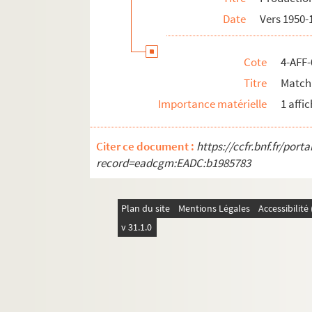
Date
Vers 1950-
Cote
4-AFF-
Titre
Match
Importance matérielle
1 affi
Citer ce document :
https://ccfr.bnf.fr/por
record=eadcgm:EADC:b1985783
Plan du site
Mentions Légales
Accessibilit
v 31.1.0