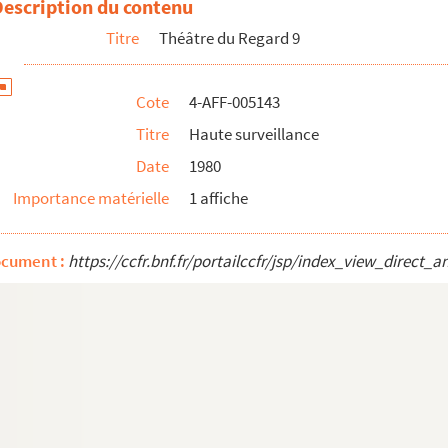
Description du contenu
Titre
Théâtre du Regard 9
Cote
4-AFF-005143
Titre
Haute surveillance
Date
1980
Importance matérielle
1 affiche
ocument :
https://ccfr.bnf.fr/portailccfr/jsp/index_view_dire