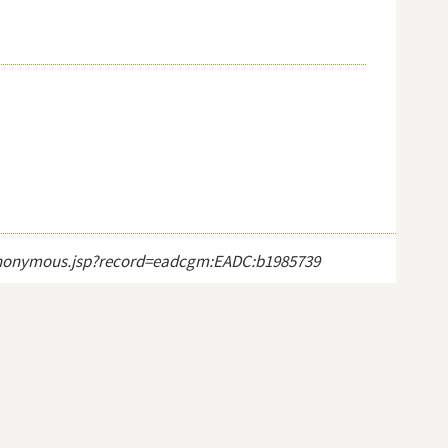
ct_anonymous.jsp?record=eadcgm:EADC:b1985739