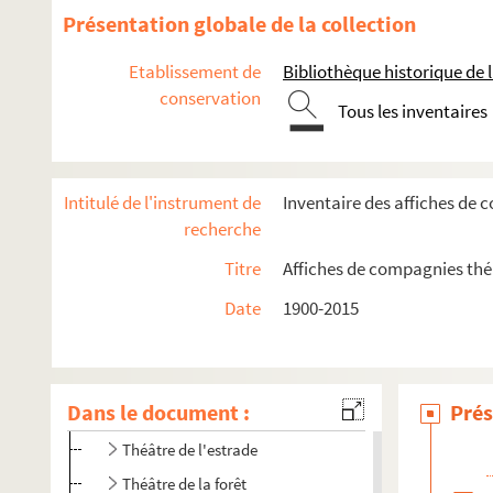
La Queue du chat
Présentation globale de la collection
La Salamandre
Etablissement de
Bibliothèque historique de la
Studio classique
conservation
Théâtre Carrefour de la différence
Tous les inventaires
Teatro Lirico Arturo Toscanini di Milano
Théâtre à ciel ouvert
Intitulé de l'instrument de
Inventaire des affiches de 
Théâtre de L’autre rive
recherche
Théâtre du Barouf
Titre
Affiches de compagnies théât
4-AFF-005128. Théâtre de la branche de Houx
Date
1900-2015
Théâtre à bretelles
Théâtre du Campagnol
Théâtre Comique de Paris-Compagnie Pierre Trapet
Dans le document :
Prés
Théâtre de la curiosité
Théâtre de l'estrade
Théâtre de la forêt