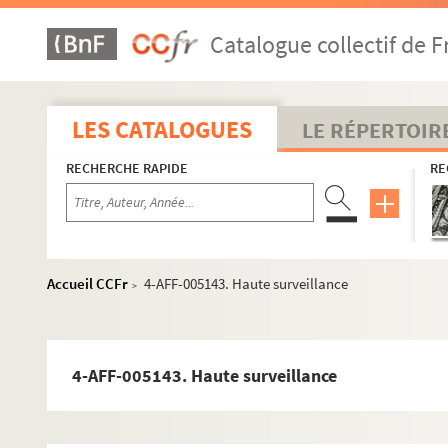
Jeune compagnie théâtrale 2000
Catalogue collectif de F
4-AFF-005235. Licedei
4-AFF-005298. Marionnettes à la française de Gaston Baty
Les marionnettes théâtrales
LES CATALOGUES
LE RÉPERTOIR
4-AFF-005158. Murray Louis Dance Company
RECHERCHE RAPIDE
RE
Les Musicomédiens
Le Nouvel Opéra de chambre de Paris
Opéra Éclaté
Organisation théâtrale française
Accueil CCFr
4-AFF-005143. Haute surveillance
>
Le Pepac
Productions d'aujourd'hui
Les Productions du dauphin
4-AFF-005143. Haute surveillance
Pavinala. Troupe nationale malgache
Pinder