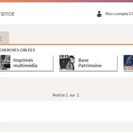
rance
Mon compte C
E
CHERCHES CIBLÉES
Imprimés
Base
multimédia
Patrimoine
Notice
1 sur 1