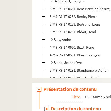
Bernouard, François
4-MS-FS-17-0644. René Berthier.
Kostro,
8-MS-FS-17-0282. Bertin, Pierre
8-MS-FS-17-0283. Bertrand, Louis
8-MS-FS-17-0284. Bidou, Henri
Billy, André
4-MS-FS-17-0660. Bizet, René
4-MS-FS-17-0661. Blanc, François
Blanc, Jeanne-Yves
8-MS-FS-17-0291. Blandignière, Adrien
4-MS-FS-17-0666. Blandin, André
8-MS-FS-17-0292. Blum, René
Présentation du contenu
Boccioni, Umberto
Titre
Guillaume Apol
Bocquet, Léon
Description du contenu
4-MS-FS-17-0670. Boès, Karl