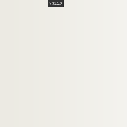
4-MS-FS-17-0679. Brunot, Ferdinand
v 31.1.0
4-MS-FS-17-1298. Buffet, Gabrielle
Caby, Robert
Canudo, Ricciotto
4-MS-FS-17-0685. Capek, Karel et Josep
8-MS-FS-17-0305. Caponi, Jacopo
4-MS-FS-17-0686. Cappiello, Leonetto
Carco, Francis
4-MS-FS-17-0688. Carrà, Carlo
4-MS-FS-17-0689. Cassou, Jean
8-MS-FS-17-0260. Castiaux, Paul
Catelain, Georgette
Cendrars, Blaise
Certigny, Henri
8-MS-FS-17-0313. Cézanne, Paul