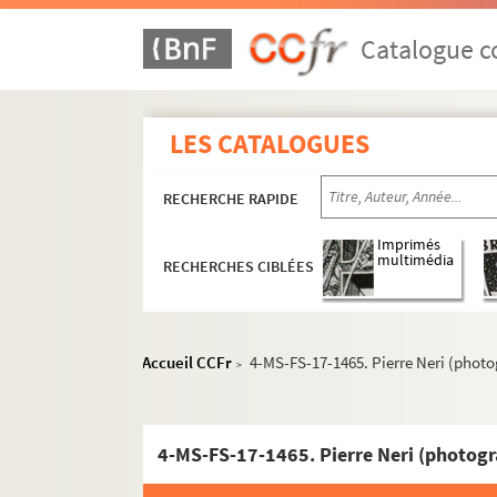
Catalogue co
LES CATALOGUES
RECHERCHE RAPIDE
Imprimés
multimédia
RECHERCHES CIBLÉES
Accueil CCFr
4-MS-FS-17-1465. Pierre Neri (photo
>
Guillaume Apollinaire
Œuvres
Correspondance
4-MS-FS-17-1465. Pierre Neri (photogr
Biographie